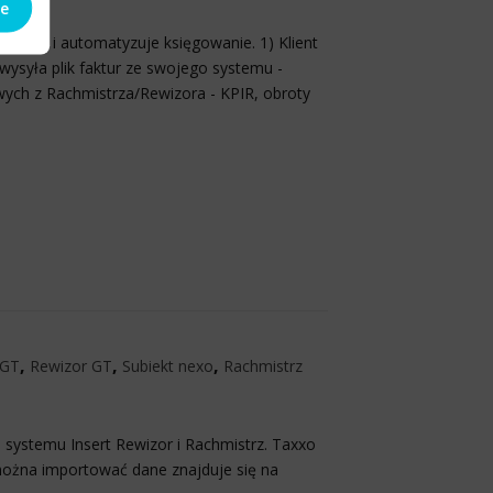
ie
łpracę i automatyzuje księgowanie. 1) Klient
wysyła plik faktur ze swojego systemu -
wych z Rachmistrza/Rewizora - KPIR, obroty
,
,
,
 GT
Rewizor GT
Subiekt nexo
Rachmistrz
systemu Insert Rewizor i Rachmistrz. Taxxo
można importować dane znajduje się na