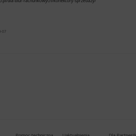
xxo.pl/dla-biur-rachunkowych/konektory-sprzedazy/
0-07
Pomoc techniczna
Uaktualnienia
Dla Partner