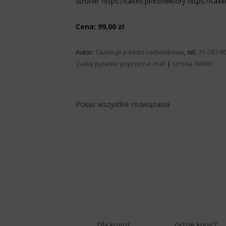
stronie: https://taxxo.pl/konektory https://ta
Cena: 99,00 zł
Autor:
Taxxo.pl e-biuro rachunkowe
, tel.
71-787-8
Zadaj pytanie poprzez e-mail
|
Strona WWW
Pokaż wszystkie rozwiązania
Dla kogo?
Gdzie kupić?