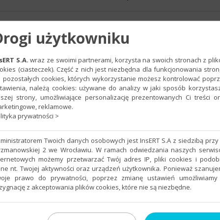
Drogi użytkowniku
- Taxxo Digitalizer OCR
,
do programów:
Rachmistrz GT
Gratyfi
faktur zakupu i sprzedaży. Odczytywane są takie informacje jak: daty
sERT S.A.
wraz ze swoimi partnerami, korzysta na swoich stronach z pli
okies (ciasteczek). Część z nich jest niezbędna dla funkcjonowania stron
ermin płatności itd. System pozwala na szybką kategoryzację faktur -
 pozostałych cookies, których wykorzystanie możesz kontrolować popr
ogramu Insert księgowanie odbywa się praktycznie automatycznie. W
tawienia, należą cookies: używane do analizy w jaki sposób korzystas
szej strony, umożliwiające personalizację prezentowanych Ci treści o
rketingowe, reklamowe.
lityka prywatności >
ministratorem Twoich danych osobowych jest InsERT S.A z siedzibą przy 
0-07
rzmanowskiej 2 we Wrocławiu. W ramach odwiedzania naszych serwi
ternetowych możemy przetwarzać Twój adres IP, pliki cookies i podo
ne nt. Twojej aktywności oraz urządzeń użytkownika. Ponieważ szanuj
oje prawo do prywatności, poprzez zmianę ustawień umożliwiamy
zygnację z akceptowania plików cookies, które nie są niezbędne.
 e-biuro rachunkowe
,
do programów:
Rewizor dla Windows
Subi