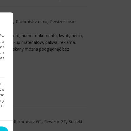
,
,
kant GT
Rachmistrz nexo
Rewizor nexo
, kontrahent, numer dokumentu, kwoty netto,
ków
, a
 np. zakup materiałów, paliwa, reklama.
zez
szystkie skany można podglądnąć bez
z z
raz
ul.
sów
bne
emy
 Ci
,
,
,
ekt GT
Rachmistrz GT
Rewizor GT
Subiekt