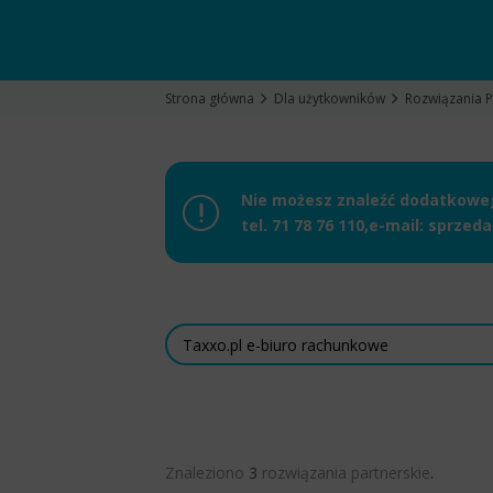
Strona główna
Dla użytkowników
Rozwiązania P
Nie możesz znaleźć dodatkowego
tel.
71 78 76 110
,
e-mail:
sprzeda
Znaleziono
3
rozwiązania partnerskie
.