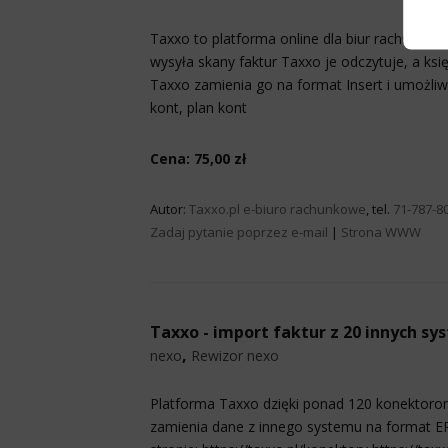
Taxxo to platforma online dla biur rachunkow
wysyła skany faktur Taxxo je odczytuje, a ks
Taxxo zamienia go na format Insert i umożliw
kont, plan kont
Cena: 75,00 zł
Autor:
Taxxo.pl e-biuro rachunkowe
, tel.
71-787-8
Zadaj pytanie poprzez e-mail
|
Strona WWW
Taxxo - import faktur z 20 innych s
,
nexo
Rewizor nexo
Platforma Taxxo dzięki ponad 120 konektorom
zamienia dane z innego systemu na format E