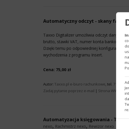
Automatyczny odczyt - skany faktur 
Taxxo Digitalizer umożliwia odczyt danych z 
In
co
brutto, stawki VAT, numer konta bankowego, t
do
Dzięki temu po odpowiedniej konfiguracji pr
us
wychodzenia z programu Insert.
na
ma
Po
Cena: 75,00 zł
Ad
Autor:
Taxxo.pl e-biuro rachunkowe
, tel.
71-787-8
Je
Zadaj pytanie poprzez e-mail
|
Strona WWW
in
da
Tw
re
Automatyzacja księgowania - Taxxo
,
,
nexo
Rachmistrz nexo
Rewizor nexo