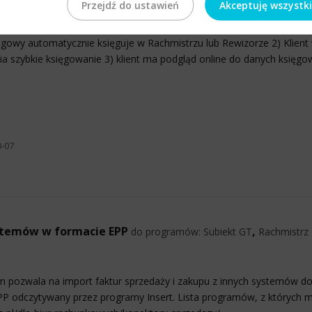
Przejdź do ustawień
Akceptuję wszystk
ych i ich klientów, zintegrowana z programami Insert. Usprawnia wspó
ięgowy automatycznie księguje w Rachmistrzu lub Rewizorze 2) Klient 
ia szybkie księgowanie 3) klient ma podgląd online do danych księgo
0-07
ystemów w formacie EPP
,
do programów:
Subiekt GT
Rachmistrz
 pozwala na import faktur sprzedaży i zakupu z innych systemów do 
PP odczytywany przez programy Insert. Lista programów, z których 