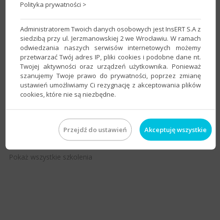
Polityka prywatności >
Administratorem Twoich danych osobowych jest InsERT S.A z
siedzibą przy ul. Jerzmanowskiej 2 we Wrocławiu. W ramach
Szkolenie podstawowe z dowolnego programu
odwiedzania naszych serwisów internetowych możemy
linii Nexo
przetwarzać Twój adres IP, pliki cookies i podobne dane nt.
Twojej aktywności oraz urządzeń użytkownika. Ponieważ
do programu: Gratyfikant nexo, Rachmistrz nexo, Rewizor
szanujemy Twoje prawo do prywatności, poprzez zmianę
nexo, Subiekt nexo
ustawień umożliwiamy Ci rezygnację z akceptowania plików
cookies, które nie są niezbędne.
Miejscowość:
Bielsko-Biała
Cena:
300 zł
(+23% VAT)
Szczegóły
Organizator:
Perspekt Dorota Juszczyk
Przejdź do ustawień
Akceptuję wszystkie
Pokaż wszystkie szkolenia