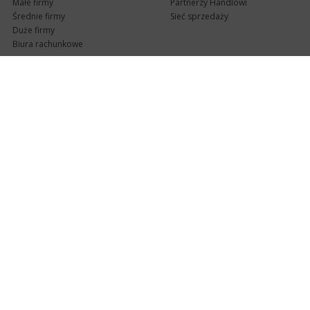
Małe firmy
Partnerzy Handlowi
Średnie firmy
Sieć sprzedaży
Duże firmy
Biura rachunkowe
Pomoc techniczna
Uaktualnienia
Pomoc zdalna
Abonament
e-Pomoc techniczna
Aktualne wersje
Forum użytkowników
Formularz kontaktowy
Punkty Serwisowe
teleKonsultant
InsERT Status
Dla Partnerów
Kanały informacyjne
Serwis dla Partnerów
RSS
Zostań Partnerem
newsletter email