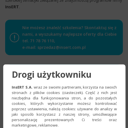
szerokiej tematyki związanej ze znajomością programów firmy
InsERT
.
Nie możesz znaleźć szkolenia? Skontaktuj się z
nami, a wyszukamy najlepsze oferty dla Ciebie
tel.
71 78 76 110
,
e-mail:
sprzedaz@insert.com.pl
Drogi użytkowniku
InsERT S.A.
wraz ze swoimi partnerami, korzysta na swoich
stronach z plików cookies (ciasteczek). Część z nich jest
niezbędna dla funkcjonowania stron, a do pozostałych
cookies, których wykorzystanie możesz kontrolować
poprzez ustawienia, należą cookies: używane do analizy w
Pokaż
jaki sposób korzystasz z naszej strony, umożliwiające
Znaleziono
1
personalizację prezentowanych Ci treści oraz
wszystkie
marketingowe, reklamowe.
szkolenie.
szkolenia