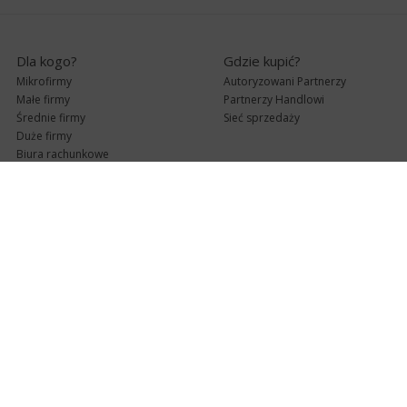
Dla kogo?
Gdzie kupić?
Mikrofirmy
Autoryzowani Partnerzy
Małe firmy
Partnerzy Handlowi
Średnie firmy
Sieć sprzedaży
Duże firmy
Biura rachunkowe
Pomoc techniczna
Uaktualnienia
Pomoc zdalna
Abonament
e-Pomoc techniczna
Aktualne wersje
Forum użytkowników
Formularz kontaktowy
Punkty Serwisowe
teleKonsultant
InsERT Status
Dla Partnerów
Kanały informacyjne
Serwis dla Partnerów
RSS
Zostań Partnerem
newsletter email