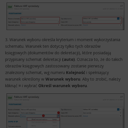
3. Warunek w​​yboru określa kry​terium i moment wykorzystania
schematu. Warunek ten dotyczy tylko tych obrazów
księgowych (dokumentów do dekretacji), które posiadają
przypisany schemat dekretacji
(auto)
. Oznacza to, że do takich
obrazów księgowych zastosowany zostanie pierwszy
znaleziony schemat, wg numeru
Kolejność
i spełniający
warunek określony w
Warunek wyboru
. Aby to zrobić, należy
k​liknąć
≡
i wybrać
Określ warunek wyboru
​.​