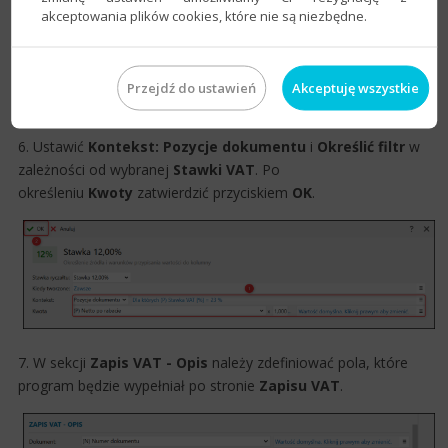
akceptowania plików cookies, które nie są niezbędne.
Przejdź do ustawień
Akceptuję wszystkie
6. Ustawić
Kontekst: Pozycje dokumentu
i
Określić filtr
w
zależności od wybranej
Stawki VAT
. Po
określeniu
Kwoty
zatwierdzić przyciskiem
OK
.
7. W sekcji
Zapis VAT - Opis
należy zdefiniować pola, które
program będzie wypełniał po stronie
Zapisu VAT
.