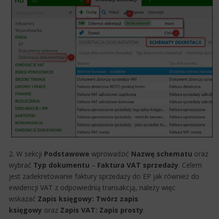
2. W sekcji
Po
dstawowe
wprowadzić
Nazwę schematu
ora​​​z
wybrać
Typ dokumentu
–​
Faktura VAT sprzedaży
. Celem
jest zadekretowanie faktury sprzedaży do EP jak również do
ewidencji VAT z odpowiednią transakcją, należy więc
wskazać
Zapis księgowy: Twórz zapis
księgowy
oraz
Zapis VAT: Zapis prosty
.​​​