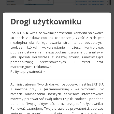
Drogi użytkowniku
4.​​ W sekcji
Zapis w EP
odznaczyć opcję
Tryb automatyczny
,
a następnie wypełnić pozostałe pola według własnych
preferencji.
InsERT S.A.
wraz ze swoimi partnerami, korzysta na swoich
stronach z plików cookies (ciasteczek). Część z nich jest
niezbędna dla funkcjonowania stron, a do pozostałych
cookies, których wykorzystanie możesz kontrolować
poprzez ustawienia, należą cookies: używane do analizy w
jaki sposób korzystasz z naszej strony, umożliwiające
personalizację prezentowanych Ci treści oraz
marketingowe, reklamowe.
Polityka prywatności >
Administratorem Twoich danych osobowych jest InsERT S.A
z siedzibą przy ul. Jerzmanowskiej 2 we Wrocławiu. W
5. Wybrać
Stawkę ryczałtu
, dla której tworzony jest schemat.
ramach odwiedzania naszych serwisów internetowych
możemy przetwarzać Twój adres IP, pliki cookies i podobne
dane nt. Twojej aktywności oraz urządzeń użytkownika.
Ponieważ szanujemy Twoje prawo do prywatności, poprzez
zmianę ustawień umożliwiamy Ci rezygnację z