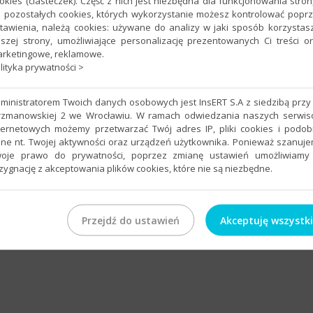
okies (ciasteczek). Część z nich jest niezbędna dla funkcjonowania stron
 pozostałych cookies, których wykorzystanie możesz kontrolować popr
 wprowadzić wiele różnych ustawień dotyczących pracy programu,
tawienia, należą cookies: używane do analizy w jaki sposób korzystas
Przez to możliwe jest jak najlepsze dostosowanie programu do
szej strony, umożliwiające personalizację prezentowanych Ci treści o
wa. Poniżej znajduje się lista tematów e-Pomocy opisujących
rketingowe, reklamowe.
lityka prywatności >
ministratorem Twoich danych osobowych jest InsERT S.A z siedzibą przy 
 parametrów podatkowych?
rzmanowskiej 2 we Wrocławiu. W ramach odwiedzania naszych serwi
ternetowych możemy przetwarzać Twój adres IP, pliki cookies i podo
bierać kursy walut?
ne nt. Twojej aktywności oraz urządzeń użytkownika. Ponieważ szanuj
oje prawo do prywatności, poprzez zmianę ustawień umożliwiamy
bierać parametry podatkowe?​
zygnację z akceptowania plików cookies, które nie są niezbędne.
Przejdź do ustawień
Akceptuję wszystk
druku