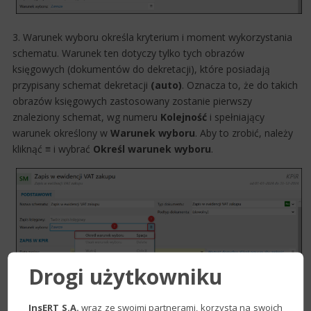
3. ​​Warunek w​​yboru określa kryterium i moment wykorzystania
schematu. Warunek ten dotyczy tylko tych obrazów
księgowych (dokumentów do dekretacji), które posiadają
przypisany schemat dekretacji
(auto)
. Oznacza to, że do takich
obrazów księgowych zastosowany zostanie pierwszy
znaleziony schemat, wg numeru
Kolejność
i spełniając​y
warunek określony w
Warunek wyboru
. Aby to zrobić, należy
kliknąć
≡
i wybrać
Określ warunek wyboru
.​​​​​​
Drogi użytkowniku
4. Sekcja
Zapis w KPIR
służy do określenia, w jaki sposób
InsERT S.A.
wraz ze swoimi partnerami, korzysta na swoich
program ma uzupe​łnić pola dotyczące
Wydatku
​ – uzupełnić