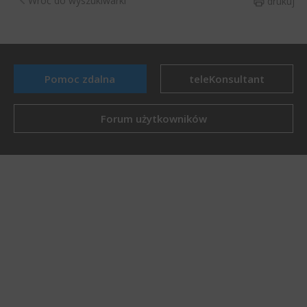
Wróć do wyszukiwarki
drukuj
Pomoc zdalna
teleKonsultant
Forum użytkowników