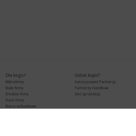
Dla kogo?
Gdzie kupić?
Mikrofirmy
Autoryzowani Partnerzy
Małe firmy
Partnerzy Handlowi
Średnie firmy
Sieć sprzedaży
Duże firmy
Biura rachunkowe
Pomoc techniczna
Uaktualnienia
Pomoc zdalna
Abonament
e-Pomoc techniczna
Aktualne wersje