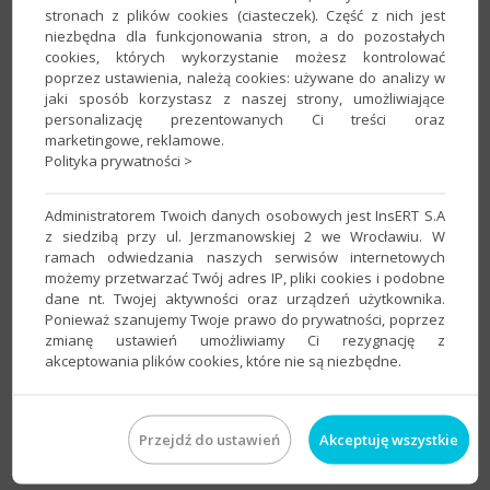
stronach z plików cookies (ciasteczek). Część z nich jest
według własnych preferencji.​
niezbędna dla funkcjonowania stron, a do pozostałych
cookies, których wykorzystanie możesz kontrolować
poprzez ustawienia, należą cookies: używane do analizy w
jaki sposób korzystasz z naszej strony, umożliwiające
personalizację prezentowanych Ci treści oraz
marketingowe, reklamowe.
Polityka prywatności >
Administratorem Twoich danych osobowych jest InsERT S.A
z siedzibą przy ul. Jerzmanowskiej 2 we Wrocławiu. W
5. ​Wskazać
kolumnę KPiR
, w której powinna się pojawić
ramach odwiedzania naszych serwisów internetowych
możemy przetwarzać Twój adres IP, pliki cookies i podobne
kwota zapisu.​
dane nt. Twojej aktywności oraz urządzeń użytkownika.
Ponieważ szanujemy Twoje prawo do prywatności, poprzez
zmianę ustawień umożliwiamy Ci rezygnację z
akceptowania plików cookies, które nie są niezbędne.
Przejdź do ustawień
Akceptuję wszystkie