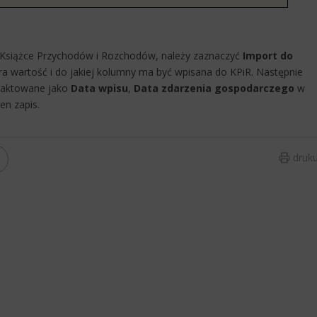
w Książce Przychodów i Rozchodów, należy zaznaczyć
Import do
a wartość i do jakiej kolumny ma być wpisana do KPiR. Następnie
traktowane jako
Data wpisu
,
Data zdarzenia gospodarczego
w
n zapis.​
druku