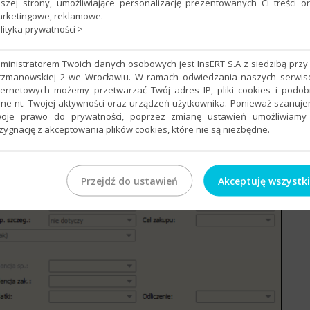
szej strony, umożliwiające personalizację prezentowanych Ci treści o
i VAT. Kryteria do określenia to:
rketingowe, reklamowe.
lityka prywatności >
eży wybrać PW - Przyjęcie wewnętrzne,
ią mają być brane pod uwagę,
ministratorem Twoich danych osobowych jest InsERT S.A z siedzibą przy 
rzmanowskiej 2 we Wrocławiu. W ramach odwiedzania naszych serwi
ternetowych możemy przetwarzać Twój adres IP, pliki cookies i podo
ne nt. Twojej aktywności oraz urządzeń użytkownika. Ponieważ szanuj
oje prawo do prywatności, poprzez zmianę ustawień umożliwiamy
zygnację z akceptowania plików cookies, które nie są niezbędne.
Przejdź do ustawień
Akceptuję wszystk