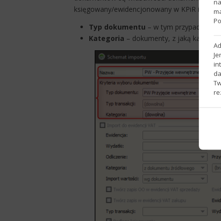
na
księgowany/ewidencjonowany w KPiR i Ewidencj
ma
Po
Typ dokumentu
– w tym przypadku nal
Kategoria
– dokumenty, z jaką kategor
Ad
Je
in
da
Tw
re