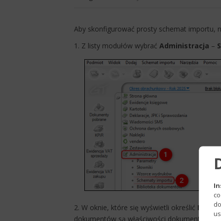
​Aby skonfigurować prosty schemat importu, n
1. Z listy modułów wybrać
Administracja
–
In
co
do
2. W oknie, które się wyświetli określić
Nazwę
us
dokumentów są właściwości dokumentu, po k