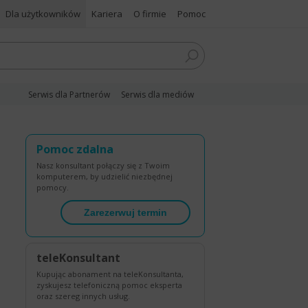
Dla użytkowników
Kariera
O firmie
Pomoc
Serwis dla Partnerów
Serwis dla mediów
Pomoc zdalna
Nasz konsultant połączy się z Twoim
komputerem, by udzielić niezbędnej
pomocy.
Zarezerwuj termin
teleKonsultant
Kupując abonament na teleKonsultanta,
zyskujesz telefoniczną pomoc eksperta
oraz szereg innych usług.