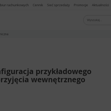
 biur rachunkowych
Cennik
Sieć sprzedaży
Promocje
Aktualności
niczna
nfiguracja przykładowego
rzyjęcia wewnętrznego