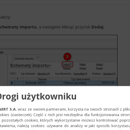
ależy:
Schematy importu
, a następnie kliknąć przycisk
Dodaj
.
Drogi użytkowniku
sERT S.A.
wraz ze swoimi partnerami, korzysta na swoich stronach z pli
okies (ciasteczek). Część z nich jest niezbędna dla funkcjonowania stron
 pozostałych cookies, których wykorzystanie możesz kontrolować popr
schematu i jego
kryteria wyboru dokumentów.
Kryteriami wybor
tawienia, należą cookies: używane do analizy w jaki sposób korzystas
tórych dokument będzie automatycznie