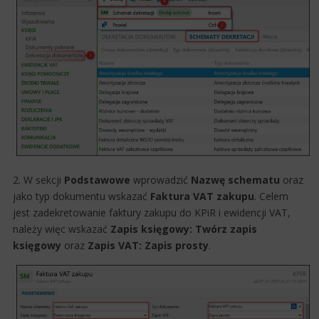
2. W sekcji
Podstawowe
wprowadzić
Nazwę schematu
oraz
jako typ dokumentu wskaza​ć
Faktura VAT zakupu
. Celem
jest zadekretowanie faktury zakupu do KPiR i ewidencji VAT, ​
należy więc wskazać
Zapis księgowy:
Twórz zapis
księgowy
oraz
Zapis VAT:
Zapis prosty
.​