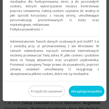
niezbędna dla funkcjonowania stron, a do pozostałych
cookies, których wykorzystanie możesz kontrolować
poprzez ustawienia, należą cookies: używane do analizy w
jaki sposób korzystasz z naszej strony, umożliwiające
personalizację prezentowanych Ci treści oraz
marketingowe, reklamowe.
Polityka prywatności >
6. Następnie należy zdefiniować kolumnę oraz kwotę zapisu. W
Administratorem Twoich danych osobowych jest InsERT S.A
celu dodania pozycji należy kliknąć
Wybierz kolumnę
, a
z siedzibą przy ul. Jerzmanowskiej 2 we Wrocławiu. W
następnie wybrać z listy rozwijanej
Zakup towarów (10)
.​​​
ramach odwiedzania naszych serwisów internetowych
możemy przetwarzać Twój adres IP, pliki cookies i podobne
dane nt. Twojej aktywności oraz urządzeń użytkownika.
Ponieważ szanujemy Twoje prawo do prywatności, poprzez
zmianę ustawień umożliwiamy Ci rezygnację z
akceptowania plików cookies, które nie są niezbędne.
Przejdź do ustawień
Akceptuję wszystkie
7. W oknie
Zakup towarów
wskazać
Kontekst:
Nagłówek
.
Wybrać
Kwotę:
(N) Netto po rabacie
i
Kurs: Nie dotyczy
.