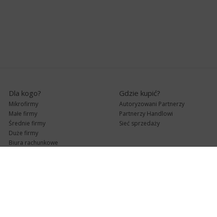
Dla kogo?
Gdzie kupić?
Mikrofirmy
Autoryzowani Partnerzy
Małe firmy
Partnerzy Handlowi
Średnie firmy
Sieć sprzedaży
Duże firmy
Biura rachunkowe
Pomoc techniczna
Uaktualnienia
Pomoc zdalna
Abonament
e-Pomoc techniczna
Aktualne wersje
Forum użytkowników
Formularz kontaktowy
Punkty Serwisowe