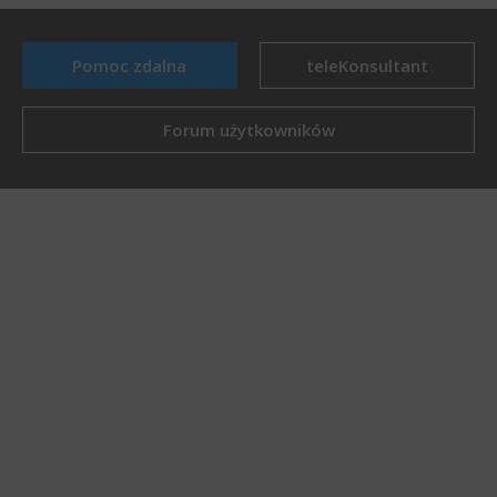
Pomoc zdalna
teleKonsultant
Forum użytkowników