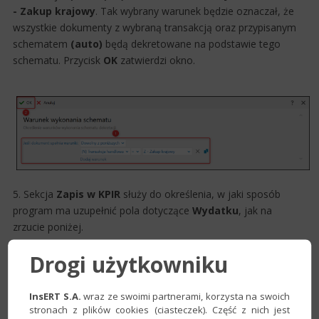
- Zakup krajowy
. Tak wybrany warunek będzie oznaczał, że
wszystkie dokumenty z wybraną transakcją oraz przypisanym
schematem
(auto)
będą dekretowane na podstawie tego
schematu. Przycisk
OK
zatwierdzi okno.​​
5. Sekcja
Zapis w KPIR
służy do określenia, w jaki sposób
program ma uzupe​łnić pola dotyczące
Wydatku
, jak na
zrzucie poniżej.​​​​​​
Drogi użytkowniku
InsERT S.A.
wraz ze swoimi partnerami, korzysta na swoich
stronach z plików cookies (ciasteczek). Część z nich jest