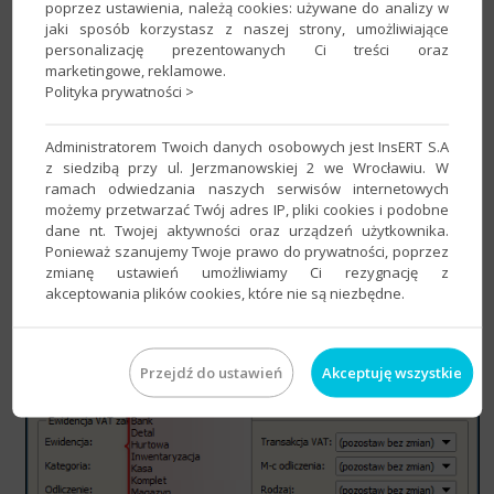
poprzez ustawienia, należą cookies: używane do analizy w
jaki sposób korzystasz z naszej strony, umożliwiające
personalizację prezentowanych Ci treści oraz
marketingowe, reklamowe.
Polityka prywatności >
3. W oknie, które się wyświetli wskazać domyślną
Kategorię
w
Administratorem Twoich danych osobowych jest InsERT S.A
sekcji
Ewidencja VAT sprzedaży
. Zatwierdzić przyciskiem
OK
.
z siedzibą przy ul. Jerzmanowskiej 2 we Wrocławiu. W
ramach odwiedzania naszych serwisów internetowych
możemy przetwarzać Twój adres IP, pliki cookies i podobne
dane nt. Twojej aktywności oraz urządzeń użytkownika.
Ponieważ szanujemy Twoje prawo do prywatności, poprzez
zmianę ustawień umożliwiamy Ci rezygnację z
akceptowania plików cookies, które nie są niezbędne.
Przejdź do ustawień
Akceptuję wszystkie