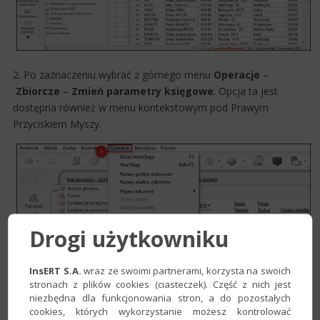
2. Po zaznaczeniu wybrać z górnego menu
Operacje
–
Zbiorcze
–
Zmień parametry księgowe
. Opcja ta jest
dostępna również w menu kontekstowym pod Prawym
Przyciskiem Myszy.
Drogi użytkowniku
InsERT S.A.
wraz ze swoimi partnerami, korzysta na swoich
stronach z plików cookies (ciasteczek). Część z nich jest
niezbędna dla funkcjonowania stron, a do pozostałych
cookies, których wykorzystanie możesz kontrolować