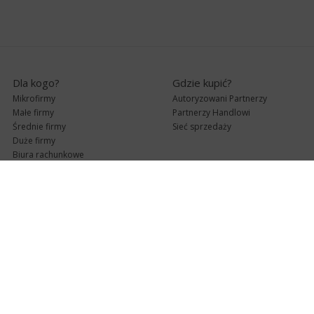
Dla kogo?
Gdzie kupić?
Mikrofirmy
Autoryzowani Partnerzy
Małe firmy
Partnerzy Handlowi
Średnie firmy
Sieć sprzedaży
Duże firmy
Biura rachunkowe
Pomoc techniczna
Uaktualnienia
Pomoc zdalna
Abonament
e-Pomoc techniczna
Aktualne wersje
Forum użytkowników
Formularz kontaktowy
Punkty Serwisowe
teleKonsultant
InsERT Status