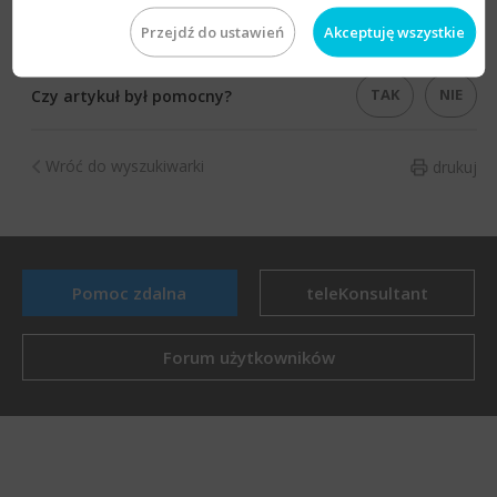
Temat należy do
Listy dostępnych trybów dekretacji
Przejdź do ustawień
Akceptuję wszystkie
rozrachunków dla schematu dekretacji zapisu VAT
.
TAK
NIE
Czy artykuł był pomocny?
Wróć do wyszukiwarki
drukuj
Pomoc zdalna
teleKonsultant
Forum użytkowników