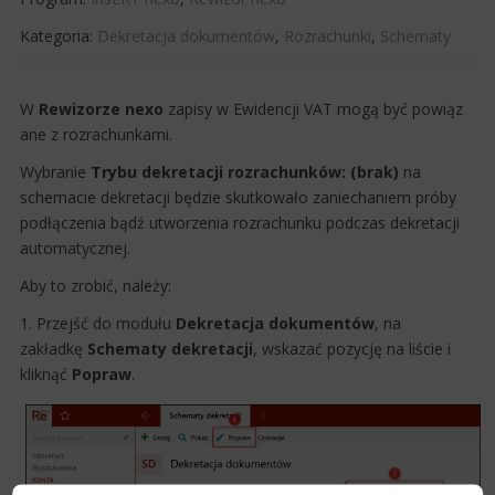
Kategoria:
Dekretacja dokumentów
,
Rozrachunki
,
Schematy
​​​W
Rewizorze nexo
zapisy w Ewidencji VAT mogą być pow​​​iąz​
ane z rozrachunkami.
Wybranie
Trybu dekretacji rozrachunków
: (brak)
na
schemacie dekretacji będzie skutkowało zaniechaniem próby
podłączenia bądź utworzenia rozrachunku podczas dekretacji
automatycznej.​
Aby to zrobić, należy:​​
1. Przejść do modułu
Dekretacja dokumentów
, na
zakładkę
Schematy dekretacji
, wskazać pozycję na liście i
kliknąć
Popraw
.