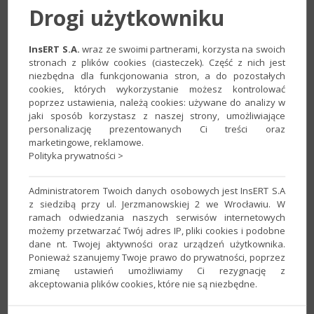
Drogi użytkowniku
InsERT S.A.
wraz ze swoimi partnerami, korzysta na swoich
stronach z plików cookies (ciasteczek). Część z nich jest
niezbędna dla funkcjonowania stron, a do pozostałych
cookies, których wykorzystanie możesz kontrolować
poprzez ustawienia, należą cookies: używane do analizy w
jaki sposób korzystasz z naszej strony, umożliwiające
personalizację prezentowanych Ci treści oraz
​2. W sekcji
Zapis VAT - Opis
/
​Zapis VAT OSS
​
​wskazać
Tryb
marketingowe, reklamowe.
dekretacji rozrachunków: (brak)
, a następnie zatwierdzić
Polityka prywatności >
zmiany przyciskiem
Zapisz
.
Administratorem Twoich danych osobowych jest InsERT S.A
z siedzibą przy ul. Jerzmanowskiej 2 we Wrocławiu. W
ramach odwiedzania naszych serwisów internetowych
możemy przetwarzać Twój adres IP, pliki cookies i podobne
dane nt. Twojej aktywności oraz urządzeń użytkownika.
Ponieważ szanujemy Twoje prawo do prywatności, poprzez
zmianę ustawień umożliwiamy Ci rezygnację z
akceptowania plików cookies, które nie są niezbędne.