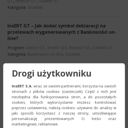
GT
,
Rewizor GT
,
Subiekt GT
Kategoria:
Słowniki
InsERT GT – Jak dodać symbol deklaracji na
przelewach wygenerowanych z Bankowości on-
line?
Program:
Gestor GT
,
InsERT GT
,
Rewizor GT
,
Subiekt GT
Kategoria:
Bankowość on-line
,
Słowniki
Drogi użytkowniku
InsERT GT – Jak dodać nowy region?
Program:
Gestor GT
,
InsERT GT
,
Rachmistrz GT
,
Rewizor
InsERT S.A.
wraz ze swoimi partnerami, korzysta na swoich
GT
,
Subiekt GT
stronach z plików cookies (ciasteczek). Część z nich jest
Kategoria:
Konfiguracja
,
Słowniki
niezbędna dla funkcjonowania stron, a do pozostałych
cookies, których wykorzystanie możesz kontrolować
poprzez ustawienia, należą cookies: używane do analizy w
Rewizor GT – Jak zablokować użytkownikowi
jaki sposób korzystasz z naszej strony, umożliwiające
personalizację prezentowanych Ci treści oraz
możliwość dodawania schematów importu i
marketingowe, reklamowe.
dekretacji?