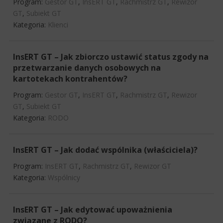
Program:
Gestor GT
,
InsERT GT
,
Rachmistrz GT
,
Rewizor
GT
,
Subiekt GT
Kategoria:
Klienci
InsERT GT – Jak zbiorczo ustawić status zgody na
przetwarzanie danych osobowych na
kartotekach kontrahentów?
Program:
Gestor GT
,
InsERT GT
,
Rachmistrz GT
,
Rewizor
GT
,
Subiekt GT
Kategoria:
RODO
InsERT GT – Jak dodać wspólnika (właściciela)?
Program:
InsERT GT
,
Rachmistrz GT
,
Rewizor GT
Kategoria:
Wspólnicy
InsERT GT – Jak edytować upoważnienia
związane z RODO?