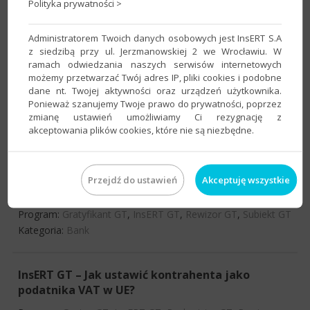
Polityka prywatności >
Program:
InsERT GT
,
Rewizor GT
Kategoria:
Schematy
,
Słowniki
,
Uprawnienia
,
Użytkownicy
Administratorem Twoich danych osobowych jest InsERT S.A
z siedzibą przy ul. Jerzmanowskiej 2 we Wrocławiu. W
ramach odwiedzania naszych serwisów internetowych
Rewizor GT – Gdzie wprowadzić numer analityki
możemy przetwarzać Twój adres IP, pliki cookies i podobne
dane nt. Twojej aktywności oraz urządzeń użytkownika.
kontrahenta?
Ponieważ szanujemy Twoje prawo do prywatności, poprzez
Program:
InsERT GT
,
Rewizor GT
zmianę ustawień umożliwiamy Ci rezygnację z
akceptowania plików cookies, które nie są niezbędne.
Kategoria:
Plan kont
InsERT GT – Jak z programu wygenerować plik
Przejdź do ustawień
Akceptuję wszystkie
ELIXIR do banku?
Program:
Gratyfikant GT
,
InsERT GT
,
Rewizor GT
,
Subiekt GT
Kategoria:
Bank
InsERT GT – Jak ustawić kontrahenta jako
podatnika VAT w UE?