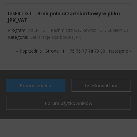
InsERT GT – Brak pola urząd skarbowy w pliku
JPK_VAT
Program:
InsERT GT
,
Rachmistrz GT
,
Rewizor GT
,
Subiekt GT
Kategoria:
Deklaracje skarbowe i JPK
« Poprzednie
Strona:
1
...
75
76
77
78
79
80
Następne »
Pomoc zdalna
teleKonsultant
Forum użytkowników