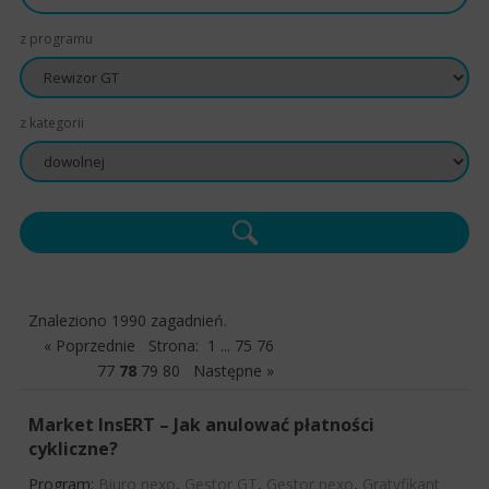
z programu
z kategorii
Znaleziono 1990 zagadnień.
« Poprzednie
Strona:
1
...
75
76
77
78
79
80
Następne »
Market InsERT – Jak anulować płatności
cykliczne?
Program:
Biuro nexo
,
Gestor GT
,
Gestor nexo
,
Gratyfikant