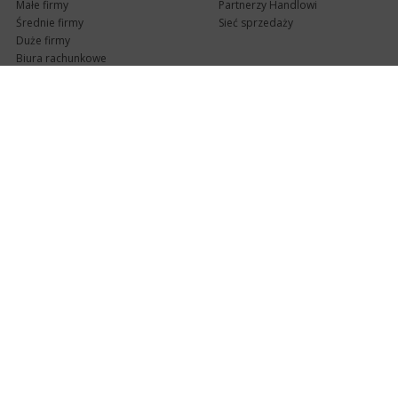
Małe firmy
Partnerzy Handlowi
Średnie firmy
Sieć sprzedaży
Duże firmy
Biura rachunkowe
Pomoc techniczna
Uaktualnienia
Pomoc zdalna
Abonament
e-Pomoc techniczna
Aktualne wersje
Forum użytkowników
Formularz kontaktowy
Punkty Serwisowe
teleKonsultant
InsERT Status
Dla Partnerów
Kanały informacyjne
Serwis dla Partnerów
RSS
Zostań Partnerem
newsletter email