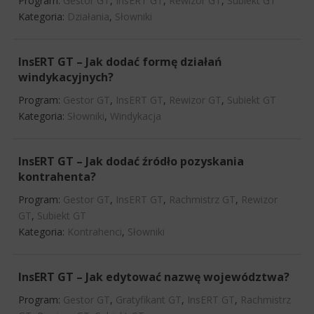
Program:
Gestor GT
,
InsERT GT
,
Rewizor GT
,
Subiekt GT
Kategoria:
Działania
,
Słowniki
InsERT GT – Jak dodać formę działań
windykacyjnych?
Program:
Gestor GT
,
InsERT GT
,
Rewizor GT
,
Subiekt GT
Kategoria:
Słowniki
,
Windykacja
InsERT GT – Jak dodać źródło pozyskania
kontrahenta?
Program:
Gestor GT
,
InsERT GT
,
Rachmistrz GT
,
Rewizor
GT
,
Subiekt GT
Kategoria:
Kontrahenci
,
Słowniki
InsERT GT – Jak edytować nazwę województwa?
Program:
Gestor GT
,
Gratyfikant GT
,
InsERT GT
,
Rachmistrz