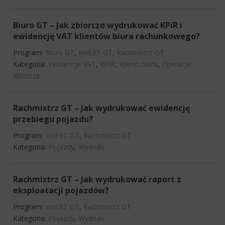
Biuro GT – Jak zbiorczo wydrukować KPiR i
ewidencję VAT klientów biura rachunkowego?
Program:
Biuro GT
,
InsERT GT
,
Rachmistrz GT
Kategoria:
Ewidencje VAT
,
KPiR
,
Klienci biura
,
Operacje
zbiorcze
Rachmistrz GT – Jak wydrukować ewidencję
przebiegu pojazdu?
Program:
InsERT GT
,
Rachmistrz GT
Kategoria:
Pojazdy
,
Wydruki
Rachmistrz GT – Jak wydrukować raport z
eksploatacji pojazdów?
Program:
InsERT GT
,
Rachmistrz GT
Kategoria:
Pojazdy
,
Wydruki