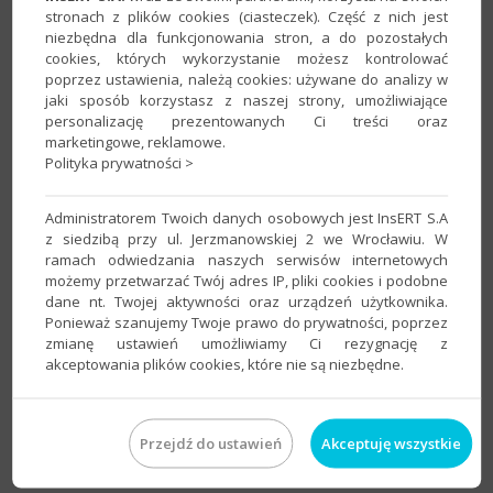
stronach z plików cookies (ciasteczek). Część z nich jest
InsERT GT – Jak wysłać plik JPK_V7M/K przy
niezbędna dla funkcjonowania stron, a do pozostałych
pomocy podpisu kwalifikowanego?
cookies, których wykorzystanie możesz kontrolować
poprzez ustawienia, należą cookies: używane do analizy w
Program:
InsERT GT
,
Rachmistrz GT
,
Rewizor GT
jaki sposób korzystasz z naszej strony, umożliwiające
Kategoria:
Deklaracje skarbowe i JPK
personalizację prezentowanych Ci treści oraz
marketingowe, reklamowe.
Polityka prywatności >
InsERT GT – Gdzie i jak wykorzystywane są
szumy podczas pobierania danych?
Administratorem Twoich danych osobowych jest InsERT S.A
z siedzibą przy ul. Jerzmanowskiej 2 we Wrocławiu. W
Program:
Gestor GT
,
Gratyfikant GT
,
InsERT GT
,
Rachmistrz
ramach odwiedzania naszych serwisów internetowych
GT
,
Rewizor GT
,
Subiekt GT
możemy przetwarzać Twój adres IP, pliki cookies i podobne
Kategoria:
Parametry
,
Pomoc techniczna
dane nt. Twojej aktywności oraz urządzeń użytkownika.
Ponieważ szanujemy Twoje prawo do prywatności, poprzez
zmianę ustawień umożliwiamy Ci rezygnację z
InsERT GT – Jak ustawić domyślną nazwę dla
akceptowania plików cookies, które nie są niezbędne.
dokumentów wysyłanych mailem?
Program:
Gestor GT
,
Gratyfikant GT
,
InsERT GT
,
Rachmistrz
Przejdź do ustawień
Akceptuję wszystkie
GT
,
Rewizor GT
,
Subiekt GT
Kategoria:
Parametry
,
Wydruki