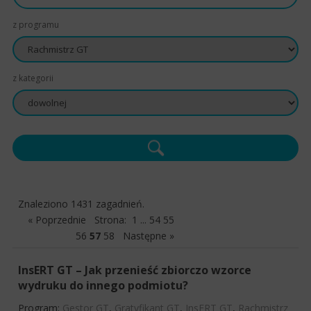
z programu
z kategorii
Znaleziono 1431 zagadnień.
« Poprzednie
Strona:
1
...
54
55
56
57
58
Następne »
InsERT GT – Jak przenieść zbiorczo wzorce
wydruku do innego podmiotu?
Program:
Gestor GT
,
Gratyfikant GT
,
InsERT GT
,
Rachmistrz