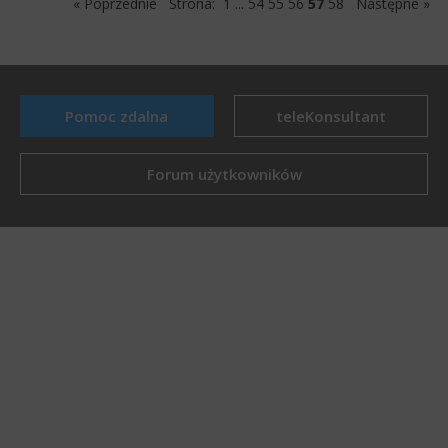
« Poprzednie
Strona:
1
...
54
55
56
57
58
Następne »
Pomoc zdalna
teleKonsultant
Forum użytkowników