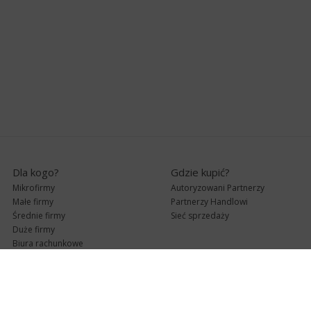
Dla kogo?
Gdzie kupić?
Mikrofirmy
Autoryzowani Partnerzy
Małe firmy
Partnerzy Handlowi
Średnie firmy
Sieć sprzedaży
Duże firmy
Biura rachunkowe
Pomoc techniczna
Uaktualnienia
Pomoc zdalna
Abonament
e-Pomoc techniczna
Aktualne wersje