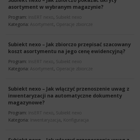
asortyment w wybranym magazynie?
Program:
InsERT nexo
,
Subiekt nexo
Kategoria:
Asortyment
,
Operacje zbiorcze
Subiekt nexo – Jak zbiorczo przepisać szacowany
koszt asortymentu na jego cenę ewidencyjną?
Program:
InsERT nexo
,
Subiekt nexo
Kategoria:
Asortyment
,
Operacje zbiorcze
Subiekt nexo – Jak włączyć przenoszenie uwag z
inwentaryzacji na automatyczne dokumenty
magazynowe?
Program:
InsERT nexo
,
Subiekt nexo
Kategoria:
Inwentaryzacja
,
Konfiguracja
Subiekt nexo – Jak włączyć przenoszenie uwag z