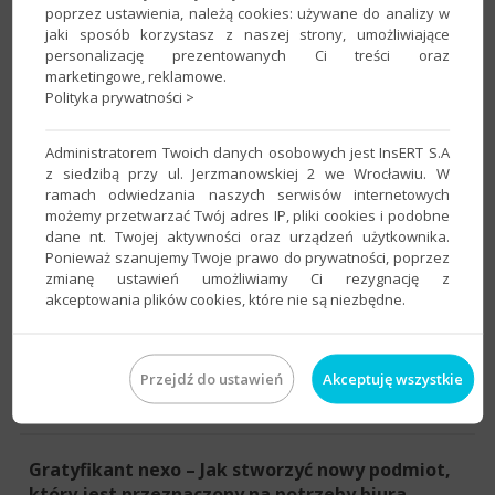
poprzez ustawienia, należą cookies: używane do analizy w
jaki sposób korzystasz z naszej strony, umożliwiające
Program:
InsERT nexo
,
Subiekt nexo
personalizację prezentowanych Ci treści oraz
Kategoria:
Asortyment
,
Personalizacja
marketingowe, reklamowe.
Polityka prywatności >
Gestor nexo – Jak do zlecenia serwisowego
Administratorem Twoich danych osobowych jest InsERT S.A
dodać rozchód wewnętrzny na części?
z siedzibą przy ul. Jerzmanowskiej 2 we Wrocławiu. W
Program:
Gestor nexo
,
InsERT nexo
ramach odwiedzania naszych serwisów internetowych
możemy przetwarzać Twój adres IP, pliki cookies i podobne
Kategoria:
Zlecenia serwisowe
dane nt. Twojej aktywności oraz urządzeń użytkownika.
Ponieważ szanujemy Twoje prawo do prywatności, poprzez
zmianę ustawień umożliwiamy Ci rezygnację z
Gratyfikant nexo – Jak stworzyć nowy podmiot,
akceptowania plików cookies, które nie są niezbędne.
który nie jest przeznaczony dla biur
rachunkowych?
Program:
Gratyfikant nexo
,
InsERT nexo
Przejdź do ustawień
Akceptuję wszystkie
Kategoria:
Zakładanie podmiotu
Gratyfikant nexo – Jak stworzyć nowy podmiot,
który jest przeznaczony na potrzeby biura