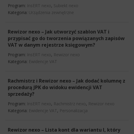
Program:
InsERT nexo
,
Subiekt nexo
Kategoria:
Urządzenia zewnętrzne
Rewizor nexo – Jak utworzyć szablon VAT i
przypisać go do tworzenia powiązanych zapisów
VAT w danym rejestrze księgowym?
Program:
InsERT nexo
,
Rewizor nexo
Kategoria:
Ewidencje VAT
Rachmistrz i Rewizor nexo – Jak dodać kolumnę z
procedurą JPK do widoku ewidencji VAT
sprzedaży?
Program:
InsERT nexo
,
Rachmistrz nexo
,
Rewizor nexo
Kategoria:
Ewidencje VAT
,
Personalizacja
Rewizor nexo – Lista kont dla wariantu I, który