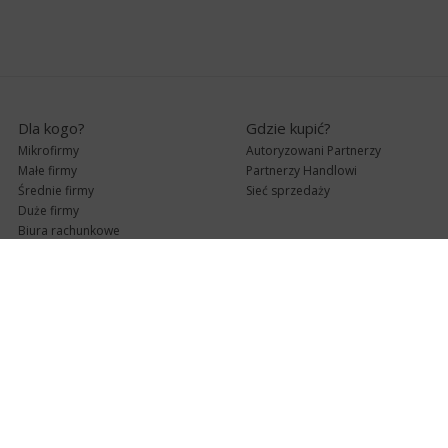
Dla kogo?
Gdzie kupić?
Mikrofirmy
Autoryzowani Partnerzy
Małe firmy
Partnerzy Handlowi
Średnie firmy
Sieć sprzedaży
Duże firmy
Biura rachunkowe
Pomoc techniczna
Uaktualnienia
Pomoc zdalna
Abonament
e-Pomoc techniczna
Aktualne wersje
Forum użytkowników
Formularz kontaktowy
Punkty Serwisowe
teleKonsultant
InsERT Status