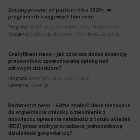
Zmiany prawne od października 2020 r. w
programach księgowych linii nexo
Program:
InsERT nexo
,
Rachmistrz nexo
,
Rewizor nexo
Kategoria:
Deklaracje skarbowe i JPK
,
Klienci
,
Schematy
Gratyfikant nexo – Jak zbiorczo dodać absencję
pracowników spowodowaną opieką nad
zdrowym dzieckiem?
Program:
Gratyfikant nexo
,
InsERT nexo
Kategoria:
Absencje
Rachmistrz nexo – Gdzie znaleźć dane niezbędne
do wypełniania wniosku o zwolnienie z
obowiązku opłacenia należności z tytułu składek
(RDZ) przez osoby prowadzące jednoosobową
działalność gospodarczą?