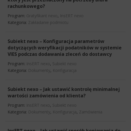
rachunkowego?
Program:
Gratyfikant nexo
,
InsERT nexo
Kategoria:
Zakładanie podmiotu
Subiekt nexo – Konfiguracja parametrów
dotyczących weryfikacji podatników w systemie
VIES podczas dodawania zleceń do dostawcy
Program:
InsERT nexo
,
Subiekt nexo
Kategoria:
Dokumenty
,
Konfiguracja
Subiekt nexo – Jak ustawić kontrolę minimalnej
wartości zamówienia od klienta?
Program:
InsERT nexo
,
Subiekt nexo
Kategoria:
Dokumenty
,
Konfiguracja
,
Zamówienia
InsERT nexo – Jak ustawić sposób kopiowania do